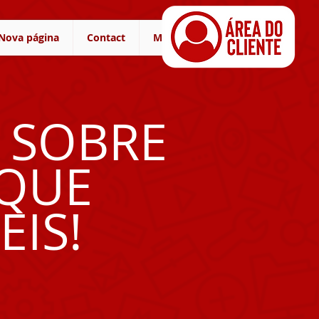
Nova página
Contact
More
 SOBRE
 QUE
EIS!