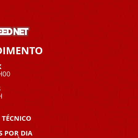
DIMENTO
X
H00
S
H
 TÉCNICO
S POR DIA