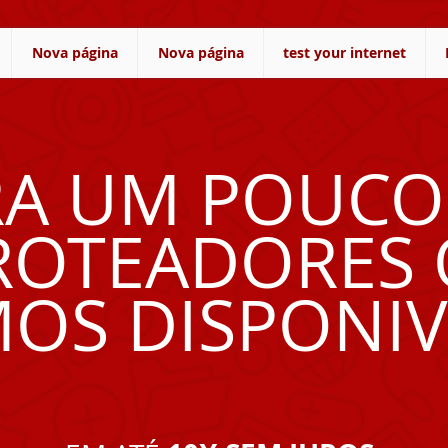
Nova página
Nova página
test your internet
RA UM POUCO
ROTEADORES
OS DISPONIV