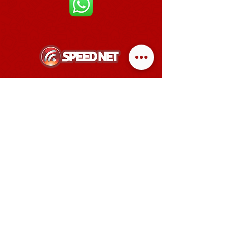
ATENDIMENTO
SEG A SEX
8H ÀS 18H00
SÁBADOS
8H ÀS 12H
SUPORTE TÉCNICO
24 HORAS POR DIA
DE DOMINGO À DOMINGO