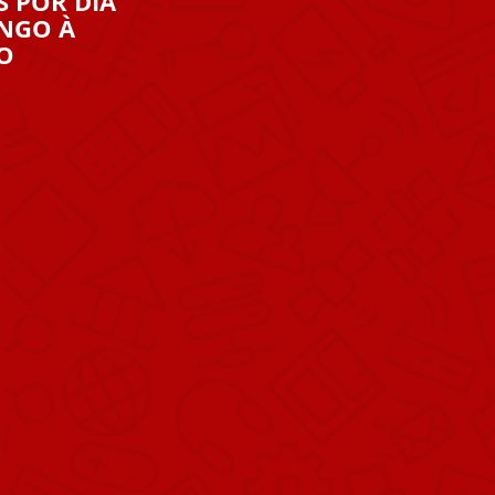
S POR DIA
NGO À
O