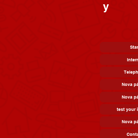
y
Star
Inter
Telep
Nova p
Nova p
test your 
Nova p
Cont